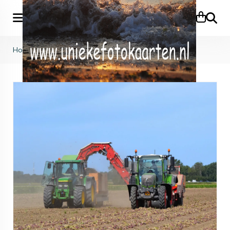
Zoeke
Home
>
Voertuigen
>
KB (691)