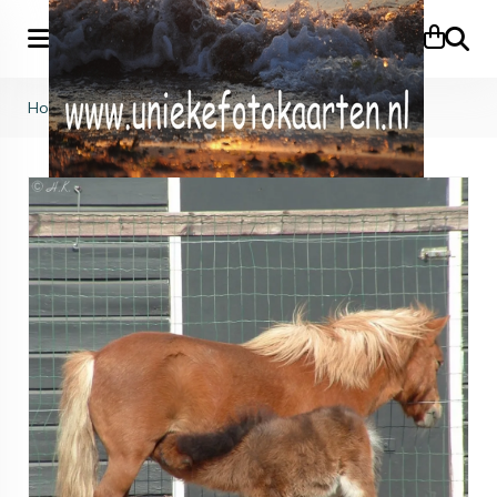
Zoeke
Home
>
Dieren
>
KB (286)