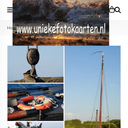
Zoeke
Home
>
Zee & Strand
>
KB (436)