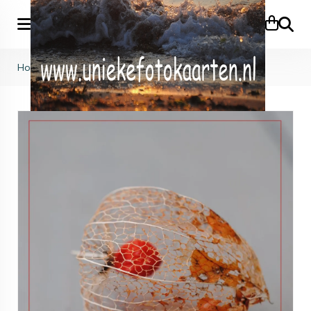
Zoeke
Home
>
Herfst
>
KB (497)