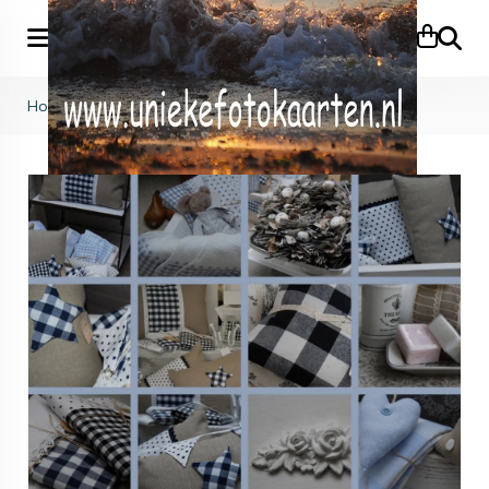
Zoeke
Home
>
KB (534)