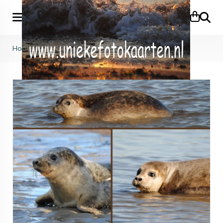
Zoeke
Home
>
KB (628)