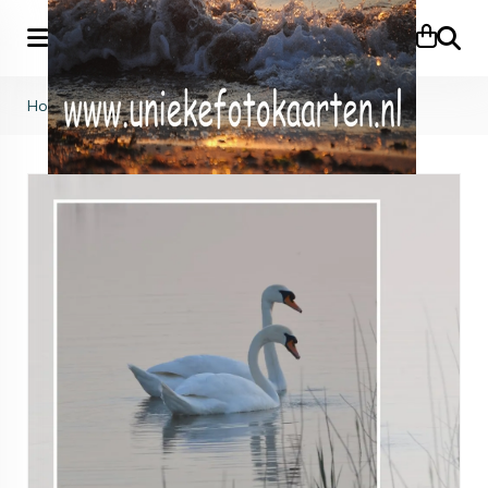
Zoeke
Home
>
Dieren
>
KB (668)