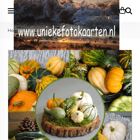
Zoeke
Home
>
KB (704)