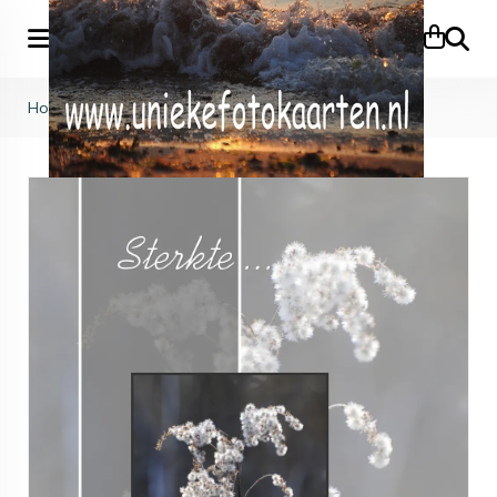
Zoeke
Home
>
Beterschap & Bemoediging
>
KB (741)