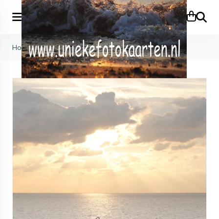
Zoeke
Home
>
Oprechte deelneming
>
KB (758)