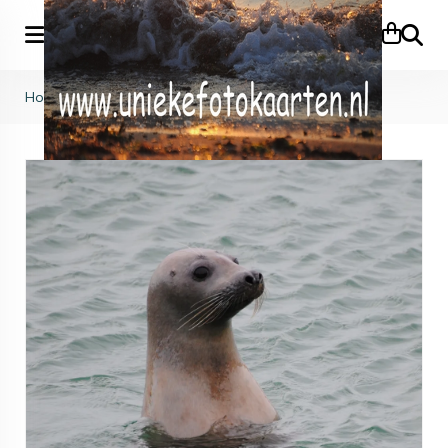
Zoeke
Home
>
KB (765)