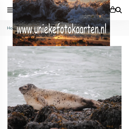
Zoeke
Home
>
KB (777)