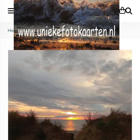
Zoeke
Home
>
Zee & Strand
>
KB (791)