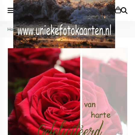
Zoeke
Home
>
Huwelijk
>
KB (796)