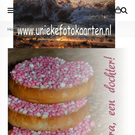
Zoeke
Home
>
Geboorte
>
KB (810)