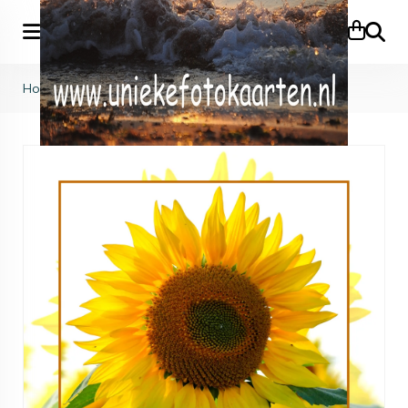
Zoeke
Home
>
Bloemen
>
KB (825)