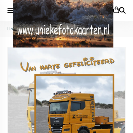
Zoeke
Home
>
KB (826)